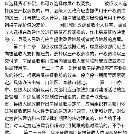
以选择货币补偿，也可以选择房屋产权调换。 被征收人选
择房屋产权调换的，市、县级人民政府应当提供用于产权调换
的房屋，并与被征收人计算、结清被征收房屋价值与用于产权
调换房屋价值的差价。 因旧城区改建征收个人住宅，被征
收人选择在改建地段进行房屋产权调换的，作出房屋征收决定
的市、县级人民政府应当提供改建地段或者就近地段的房屋。
第二十二条 因征收房屋造成搬迁的，房屋征收部门应当
向被征收人支付搬迁费；选择房屋产权调换的，产权调换房屋
交付前，房屋征收部门应当向被征收人支付临时安置费或者提
供周转用房。 第二十三条 对因征收房屋造成停产停业损
失的补偿，根据房屋被征收前的效益、停产停业期限等因素确
定。具体办法由省、自治区、直辖市制定。 第二十四条
市、县级人民政府及其有关部门应当依法加强对建设活动的监
督管理，对违反城乡规划进行建设的，依法予以处理。
市、县级人民政府作出房屋征收决定前，应当组织有关部门依
法对征收范围内未经登记的建筑进行调查、认定和处理。对认
定为合法建筑和未超过批准期限的临时建筑的，应当给予补
偿；对认定为违法建筑和超过批准期限的临时建筑的，不予补
偿。 第二十五条 房屋征收部门与被征收人依照本条例的