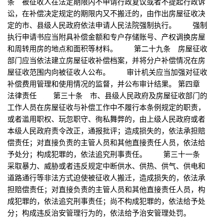
条 被征收人在法定期限内不申请行政复议或者不提起行政诉
讼，在补偿决定规定的期限内又不搬迁的，由作出房屋征收决
定的市、县级人民政府依法申请人民法院强制执行。 强制
执行申请书应当附具补偿金额和专户存储账号、产权调换房屋
和周转用房的地点和面积等材料。 第二十九条 房屋征收
部门应当依法建立房屋征收补偿档案，并将分户补偿情况在房
屋征收范围内向被征收人公布。 审计机关应当加强对征收
补偿费用管理和使用情况的监督，并公布审计结果。 第四章
法律责任 第三十条 市、县级人民政府及房屋征收部门的
工作人员在房屋征收与补偿工作中不履行本条例规定的职责，
或者滥用职权、玩忽职守、徇私舞弊的，由上级人民政府或者
本级人民政府责令改正，通报批评；造成损失的，依法承担赔
偿责任；对直接负责的主管人员和其他直接责任人员，依法给
予处分；构成犯罪的，依法追究刑事责任。 第三十一条
采取暴力、威胁或者违反规定中断供水、供热、供气、供电和
道路通行等非法方式迫使被征收人搬迁，造成损失的，依法承
担赔偿责任；对直接负责的主管人员和其他直接责任人员，构
成犯罪的，依法追究刑事责任；尚不构成犯罪的，依法给予处
分；构成违反治安管理行为的，依法给予治安管理处罚。