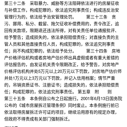
第三十二条 采取暴力、威胁等方法阻碍依法进行的房屋征收
与补偿工作，构成犯罪的，依法追究刑事责任；构成违反治安
管理行为的，依法给予治安管理处罚。 第三十三条 贪
污、挪用、私分、截留、拖欠征收补偿费用的，责令改正，追
回有关款项，限期退还违法所得，对有关责任单位通报批评、
给予警告；造成损失的，依法承担赔偿责任；对直接负责的主
管人员和其他直接责任人员，构成犯罪的，依法追究刑事责
任；尚不构成犯罪的，依法给予处分。 第三十四条 房地
产价格评估机构或者房地产估价师出具虚假或者有重大差错的
评估报告的，由发证机关责令限期改正，给予警告，对房地产
价格评估机构并处5万元以上20万元以下罚款，对房地产估价师
并处1万元以上3万元以下罚款，并记入信用档案；情节严重
的，吊销资质证书、注册证书；造成损失的，依法承担赔偿责
任；构成犯罪的，依法追究刑事责任。 第五章 附 则
第三十五条 本条例自公布之日起施行。2001年6月13日国务院
公布的《城市房屋拆迁管理条例》同时废止。本条例施行前已
依法取得房屋拆迁许可证的项目，继续沿用原有的规定办理，
但政府不得责成有关部门强制拆迁。