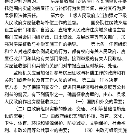
得以营利为目的。 房屋征收部门对房屋征收实施单位在委
托范围内实施的房屋征收与补偿行为负责监督，并对其行为后
果承担法律责任。 第六条 上级人民政府应当加强对下级
人民政府房屋征收与补偿工作的监督。 国务院住房城乡建
设主管部门和省、自治区、直辖市人民政府住房城乡建设主管
部门应当会同同级财政、国土资源、发展改革等有关部门，加
强对房屋征收与补偿实施工作的指导。 第七条 任何组织
和个人对违反本条例规定的行为，都有权向有关人民政府、房
屋征收部门和其他有关部门举报。接到举报的有关人民政府、
房屋征收部门和其他有关部门对举报应当及时核实、处理。
监察机关应当加强对参与房屋征收与补偿工作的政府和有
关部门或者单位及其工作人员的监察。 第二章 征收决定
第八条 为了保障国家安全、促进国民经济和社会发展等公共
利益的需要，有下列情形之一，确需征收房屋的，由市、县级
人民政府作出房屋征收决定： （一）国防和外交的需要；
（二）由政府组织实施的能源、交通、水利等基础设施建
设的需要； （三）由政府组织实施的科技、教育、文化、
卫生、体育、环境和资源保护、防灾减灾、文物保护、社会福
利、市政公用等公共事业的需要； （四）由政府组织实施