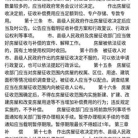
数量较多的，应当经政府常务会议讨论决定。 作出房屋征
收决定前，征收补偿费用应当足额到位、专户存储、专款专
用。 第十三条 市、县级人民政府作出房屋征收决定后应
当及时公告。公告应当载明征收补偿方案和行政复议、行政诉
讼权利等事项。 市、县级人民政府及房屋征收部门应当做
好房屋征收与补偿的宣传、解释工作。 房屋被依法征收
的，国有土地使用权同时收回。 第十四条 被征收人对
市、县级人民政府作出的房屋征收决定不服的，可以依法申请
行政复议，也可以依法提起行政诉讼。 第十五条 房屋征
收部门应当对房屋征收范围内房屋的权属、区位、用途、建筑
面积等情况组织调查登记，被征收人应当予以配合。调查结果
应当在房屋征收范围内向被征收人公布。 第十六条 房屋
征收范围确定后，不得在房屋征收范围内实施新建、扩建、改
建房屋和改变房屋用途等不当增加补偿费用的行为；违反规定
实施的，不予补偿。 房屋征收部门应当将前款所列事项书
面通知有关部门暂停办理相关手续。暂停办理相关手续的书面
通知应当载明暂停期限。暂停期限最长不得超过1年。 第三章
补 偿 第十七条 作出房屋征收决定的市、县级人民政