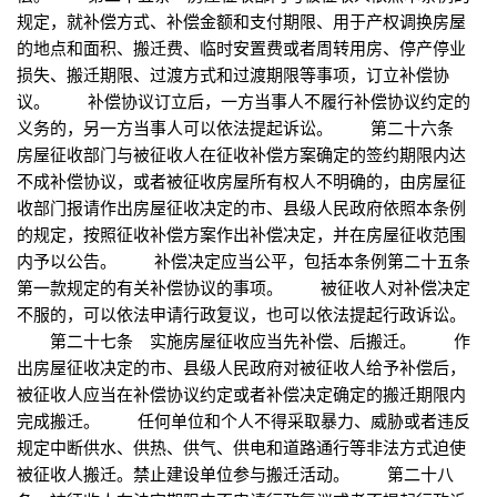
规定，就补偿方式、补偿金额和支付期限、用于产权调换房屋
的地点和面积、搬迁费、临时安置费或者周转用房、停产停业
损失、搬迁期限、过渡方式和过渡期限等事项，订立补偿协
议。 补偿协议订立后，一方当事人不履行补偿协议约定的
义务的，另一方当事人可以依法提起诉讼。 第二十六条
房屋征收部门与被征收人在征收补偿方案确定的签约期限内达
不成补偿协议，或者被征收房屋所有权人不明确的，由房屋征
收部门报请作出房屋征收决定的市、县级人民政府依照本条例
的规定，按照征收补偿方案作出补偿决定，并在房屋征收范围
内予以公告。 补偿决定应当公平，包括本条例第二十五条
第一款规定的有关补偿协议的事项。 被征收人对补偿决定
不服的，可以依法申请行政复议，也可以依法提起行政诉讼。
第二十七条 实施房屋征收应当先补偿、后搬迁。 作
出房屋征收决定的市、县级人民政府对被征收人给予补偿后，
被征收人应当在补偿协议约定或者补偿决定确定的搬迁期限内
完成搬迁。 任何单位和个人不得采取暴力、威胁或者违反
规定中断供水、供热、供气、供电和道路通行等非法方式迫使
被征收人搬迁。禁止建设单位参与搬迁活动。 第二十八