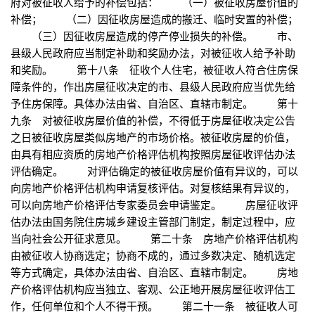
府对被征收人给予的补偿包括： （一）被征收房屋价值的
补偿； （二）因征收房屋造成的搬迁、临时安置的补偿；
（三）因征收房屋造成的停产停业损失的补偿。 市、
县级人民政府应当制定补助和奖励办法，对被征收人给予补助
和奖励。 第十八条 征收个人住宅，被征收人符合住房保
障条件的，作出房屋征收决定的市、县级人民政府应当优先给
予住房保障。具体办法由省、自治区、直辖市制定。 第十
九条 对被征收房屋价值的补偿，不得低于房屋征收决定公告
之日被征收房屋类似房地产的市场价格。被征收房屋的价值，
由具有相应资质的房地产价格评估机构按照房屋征收评估办法
评估确定。 对评估确定的被征收房屋价值有异议的，可以
向房地产价格评估机构申请复核评估。对复核结果有异议的，
可以向房地产价格评估专家委员会申请鉴定。 房屋征收评
估办法由国务院住房城乡建设主管部门制定，制定过程中，应
当向社会公开征求意见。 第二十条 房地产价格评估机构
由被征收人协商选定；协商不成的，通过多数决定、随机选定
等方式确定，具体办法由省、自治区、直辖市制定。 房地
产价格评估机构应当独立、客观、公正地开展房屋征收评估工
作，任何单位和个人不得干预。 第二十一条 被征收人可