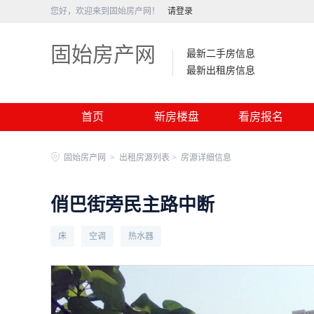
您好，欢迎来到固始房产网！
请登录
固始房产网
最新二手房信息
最新出租房信息
首页
新房楼盘
看房报名
固始房产网
>
出租房源列表 >
房源详细信息
俏巴街旁民主路中断
床
空调
热水器