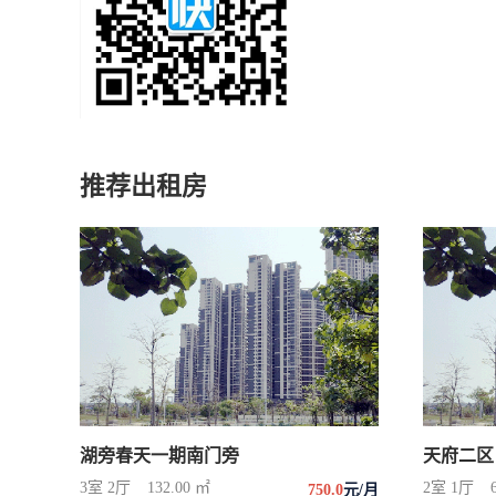
推荐出租房
湖旁春天一期南门旁
天府二区
3室 2厅
132.00 ㎡
2室 1厅
750.0
元/月