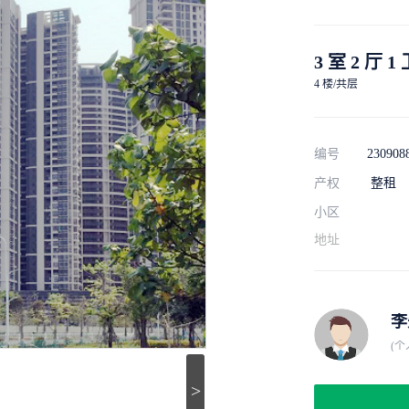
3 室 2 厅 1
4 楼/共层
编号
230908
产权
整租
小区
地址
李
(个
>